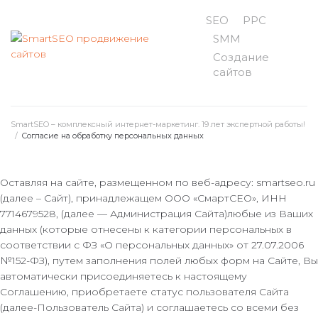
Перейти
SEO
PPC
к
контенту
SMM
Создание
сайтов
SmartSEO – комплексный интернет-маркетинг. 19 лет экспертной работы!
/
Согласие на обработку персональных данных
Оставляя на сайте, размещенном по веб-адресу: smartseo.ru
(далее – Сайт), принадлежащем ООО «СмартСЕО», ИНН
7714679528, (далее — Администрация Сайта)любые из Ваших
данных (которые отнесены к категории персональных в
соответствии с ФЗ «О персональных данных» от 27.07.2006
№152-ФЗ), путем заполнения полей любых форм на Сайте, Вы
автоматически присоединяетесь к настоящему
Соглашению, приобретаете статус пользователя Сайта
(далее-Пользователь Сайта) и соглашаетесь со всеми без