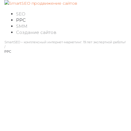
Перейти
к
SEO
контенту
PPC
SMM
Создание сайтов
SmartSEO – комплексный интернет-маркетинг. 19 лет экспертной работы!
/
PPC